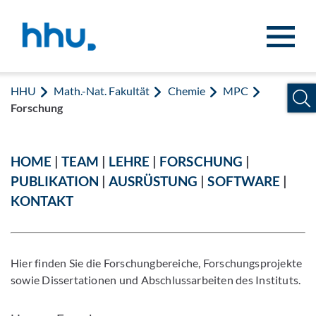
Zum Inhalt springen
Zur Suche springen
HHU
Math.-Nat. Fakultät
Chemie
MPC
Forschung
HOME
|
TEAM
|
LEHRE
|
FORSCHUNG
|
PUBLIKATION
|
AUSRÜSTUNG
|
SOFTWARE
|
KONTAKT
Hier finden Sie die Forschungbereiche, Forschungsprojekte
sowie Dissertationen und Abschlussarbeiten des Instituts.