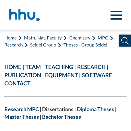
Jump to content
Jump to search
Home
Math.-Nat. Faculty
Chemistry
MPC
Research
Seidel Group
Theses - Group Seidel
HOME
|
TEAM
|
TEACHING
|
RESEARCH
|
PUBLICATION
|
EQUIPMENT
|
SOFTWARE
|
CONTACT
Research MPC
| Dissertations |
Diploma Theses
|
Master Theses
|
Bachelor Theses