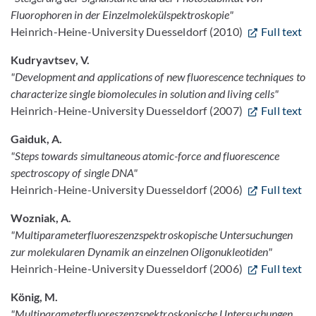
Fluorophoren in der Einzelmolekülspektroskopie"
Heinrich-Heine-University Duesseldorf (2010)
Full text
Kudryavtsev, V.
"Development and applications of new fluorescence techniques to
characterize single biomolecules in solution and living cells"
Heinrich-Heine-University Duesseldorf (2007)
Full text
Gaiduk, A.
"Steps towards simultaneous atomic-force and fluorescence
spectroscopy of single DNA"
Heinrich-Heine-University Duesseldorf (2006)
Full text
Wozniak, A.
"Multiparameterfluoreszenzspektroskopische Untersuchungen
zur molekularen Dynamik an einzelnen Oligonukleotiden"
Heinrich-Heine-University Duesseldorf (2006)
Full text
König, M.
"Multiparameterfluoreszenzspektroskopische Untersuchungen