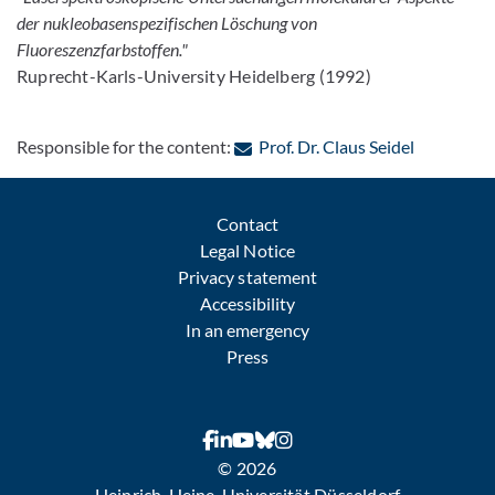
der nukleobasenspezifischen Löschung von
Fluoreszenzfarbstoffen."
Ruprecht-Karls-University Heidelberg (1992)
: Contact 
Responsible for the content:
Prof. Dr. Claus Seidel
Contact
Legal Notice
Privacy statement
Accessibility
In an emergency
Press
© 2026
Heinrich-Heine-Universität Düsseldorf