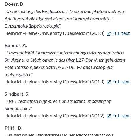
Doerr, D.
"Untersuchung des Einflusses der Matrix und photoprotektiver
Additive auf die Eigenschaften von Fluorophoren mittels
Einzelmolekülspektroskopie"
Heinrich-Heine-University Duesseldorf (2013)
Full text
Renner, A.
"Einzelmolekül‐Fluoreszenzuntersuchungen der dynamischen
Struktur und Stöchiometrie des über L27‐Domänen gebildeten
Polaritätskomplexes Sdt/DPATJ/DLin‐7 aus Drosophila
melanogaster"
Heinrich-Heine-University Duesseldorf (2013)
Full text
Sindbert, S.
"FRET restrained high‐precision structural modeling of
biomolecules"
Heinrich-Heine-University Duesseldorf (2012)
Full text
Pfiffi, D.
"Steigerung der Signalstärke und der Photostabilität von